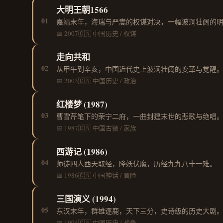
大明王朝1566
01
嘉靖末年，海瑞与严嵩的权谋对决，一幅波澜壮阔的
📅 2007
🇨🇳 中国
历史 / 权谋
走向共和
02
从甲午到辛亥，中国近代史上波澜壮阔的变革与觉醒
📅 2003
🇨🇳 中国
历史 / 政治
红楼梦 (1987)
03
曹雪芹笔下的荣宁二府，一曲封建末世的悲歌与绝唱
📅 1987
🇨🇳 中国
古装 / 家族
西游记 (1986)
04
师徒四人西天取经，降妖伏魔，历经九九八十一难。
📅 1986
🇨🇳 中国
神话 / 冒险
三国演义 (1994)
05
东汉末年，群雄逐鹿，天下三分，史诗级的历史大剧
📅 1994
🇨🇳 中国
历史 / 战争