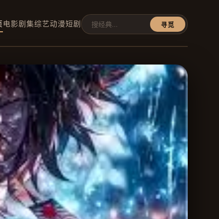
页
电影
剧集
综艺
动漫
短剧
寻觅