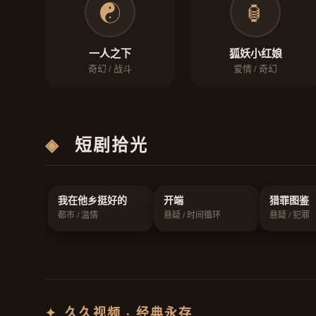
☯️
🏮
一人之下
狐妖小红娘
奇幻 / 战斗
爱情 / 奇幻
◈
短剧拾光
我在他乡挺好的
开端
猎罪图鉴
都市 / 温情
悬疑 / 时间循环
悬疑 / 犯罪
✦
久久视频 · 经典永存