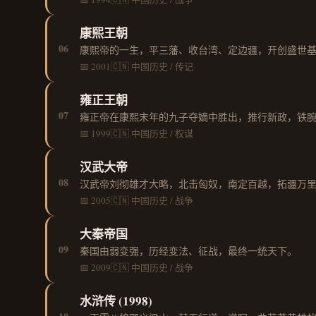
康熙王朝
06
康熙帝的一生，平三藩、收台湾、定边疆，开创盛世
📅 2001
🇨🇳 中国
历史 / 传记
雍正王朝
07
雍正帝在康熙末年的九子夺嫡中胜出，推行新政，铁
📅 1999
🇨🇳 中国
历史 / 权谋
汉武大帝
08
汉武帝刘彻雄才大略，北击匈奴，南定百越，拓疆万
📅 2005
🇨🇳 中国
历史 / 战争
大秦帝国
09
秦国由弱变强，历经变法、征战，最终一统天下。
📅 2009
🇨🇳 中国
历史 / 战争
水浒传 (1998)