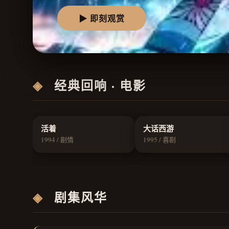
▶ 即刻观赏
◈
经典回响 · 电影
9.5
9.3
活着
大话西游
1994 / 剧情
1995 / 喜剧
◈
剧集风华