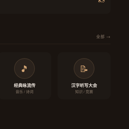
8.5
全部 →
🎵
📝
经典咏流传
汉字听写大会
音乐 / 诗词
知识 / 竞赛