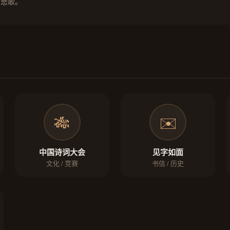
的悲歌。
🎋
✉️
中国诗词大会
见字如面
文化 / 竞赛
书信 / 历史