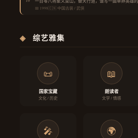
10
一百零八将聚义梁山，替天行道，谱写一曲草莽英雄
📅 1998
🇨🇳 中国
古装 / 武侠
◈
综艺雅集
📜
📖
国家宝藏
朗读者
文化 / 历史
文学 / 情感
🎤
🌍