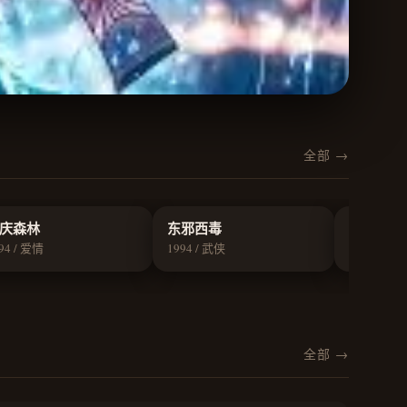
全部 →
8.9
8.8
庆森林
东邪西毒
花样年华
94 / 爱情
1994 / 武侠
2000 / 爱情
全部 →