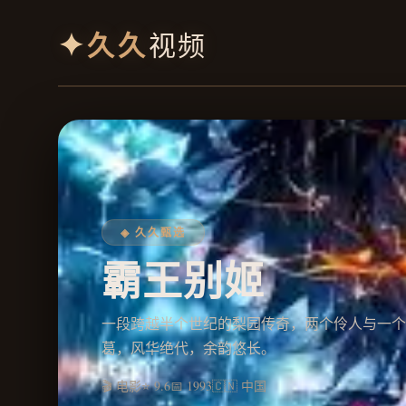
✦
久久
视频
◈ 久久甄选
霸王别姬
一段跨越半个世纪的梨园传奇，两个伶人与一个
葛，风华绝代，余韵悠长。
🎬 电影
⭐ 9.6
📅 1993
🇨🇳 中国