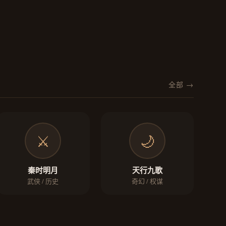
全部 →
⚔️
🌙
秦时明月
天行九歌
武侠 / 历史
奇幻 / 权谋