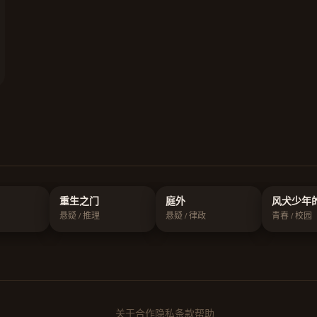
重生之门
庭外
风犬少年
悬疑 / 推理
悬疑 / 律政
青春 / 校园
关于
合作
隐私
条款
帮助