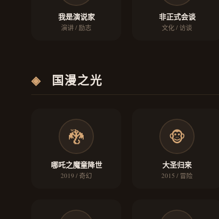
我是演说家
非正式会谈
演讲 / 励志
文化 / 访谈
◈
国漫之光
🐉
🐵
哪吒之魔童降世
大圣归来
2019 / 奇幻
2015 / 冒险