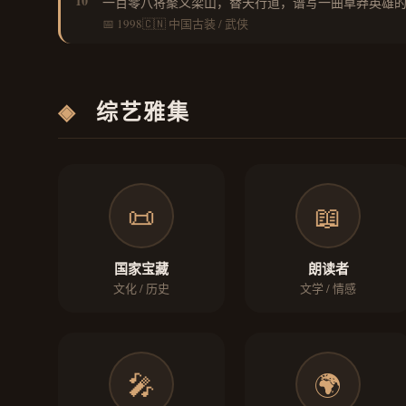
10
一百零八将聚义梁山，替天行道，谱写一曲草莽英雄
📅 1998
🇨🇳 中国
古装 / 武侠
◈
综艺雅集
📜
📖
国家宝藏
朗读者
文化 / 历史
文学 / 情感
🎤
🌍