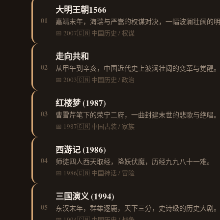
大明王朝1566
01
嘉靖末年，海瑞与严嵩的权谋对决，一幅波澜壮阔的
📅 2007
🇨🇳 中国
历史 / 权谋
走向共和
02
从甲午到辛亥，中国近代史上波澜壮阔的变革与觉醒
📅 2003
🇨🇳 中国
历史 / 政治
红楼梦 (1987)
03
曹雪芹笔下的荣宁二府，一曲封建末世的悲歌与绝唱
📅 1987
🇨🇳 中国
古装 / 家族
西游记 (1986)
04
师徒四人西天取经，降妖伏魔，历经九九八十一难。
📅 1986
🇨🇳 中国
神话 / 冒险
三国演义 (1994)
05
东汉末年，群雄逐鹿，天下三分，史诗级的历史大剧
📅 1994
🇨🇳 中国
历史 / 战争