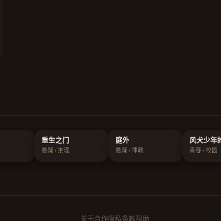
重生之门
庭外
风犬少年
悬疑 / 推理
悬疑 / 律政
青春 / 校园
关于
合作
隐私
条款
帮助