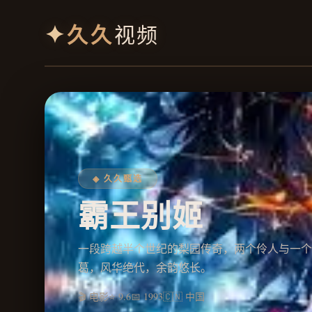
✦
久久
视频
◈ 久久甄选
霸王别姬
一段跨越半个世纪的梨园传奇，两个伶人与一个
葛，风华绝代，余韵悠长。
🎬 电影
⭐ 9.6
📅 1993
🇨🇳 中国