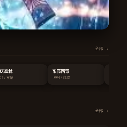
全部 →
8.9
8.8
庆森林
东邪西毒
花样年华
94 / 爱情
1994 / 武侠
2000 / 爱情
全部 →