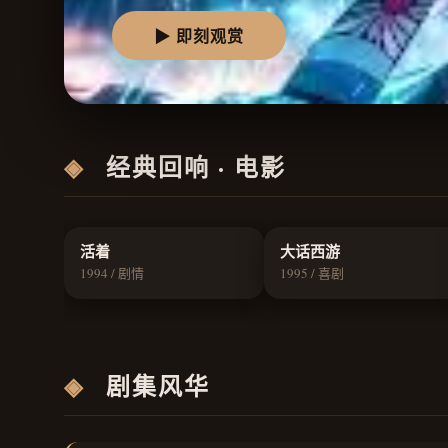
▶ 即刻观赏
◈
经典回响 · 电影
9.5
9.3
活着
大话西游
1994 / 剧情
1995 / 喜剧
◈
剧集风华