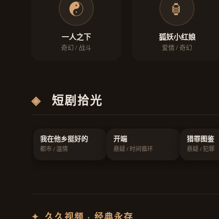
☯️
🏮
一人之下
狐妖小红娘
奇幻 / 战斗
爱情 / 奇幻
◈
短剧拾光
我在他乡挺好的
开端
猎罪图鉴
都市 / 温情
悬疑 / 时间循环
悬疑 / 犯罪
✦
久久视频 · 经典永存