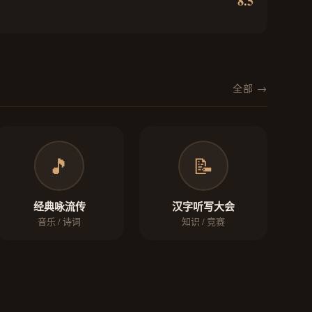
8.5
全部 →
🎵
📝
经典咏流传
汉字听写大会
音乐 / 诗词
知识 / 竞赛