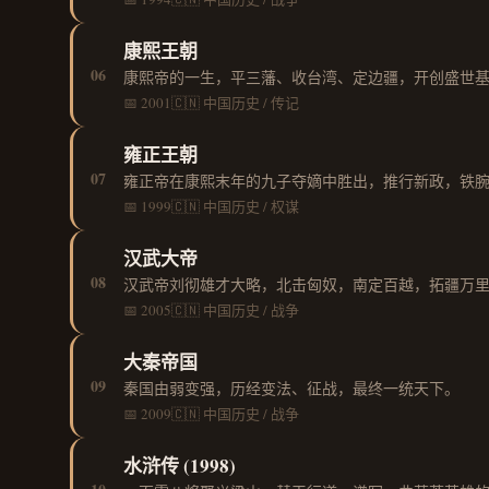
康熙王朝
06
康熙帝的一生，平三藩、收台湾、定边疆，开创盛世
📅 2001
🇨🇳 中国
历史 / 传记
雍正王朝
07
雍正帝在康熙末年的九子夺嫡中胜出，推行新政，铁
📅 1999
🇨🇳 中国
历史 / 权谋
汉武大帝
08
汉武帝刘彻雄才大略，北击匈奴，南定百越，拓疆万
📅 2005
🇨🇳 中国
历史 / 战争
大秦帝国
09
秦国由弱变强，历经变法、征战，最终一统天下。
📅 2009
🇨🇳 中国
历史 / 战争
水浒传 (1998)