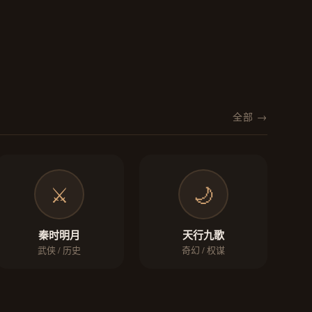
全部 →
⚔️
🌙
秦时明月
天行九歌
武侠 / 历史
奇幻 / 权谋