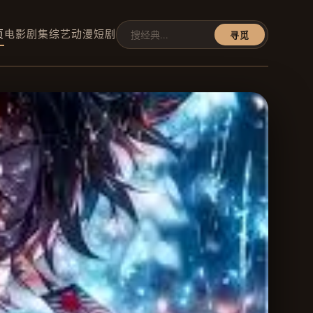
页
电影
剧集
综艺
动漫
短剧
寻觅