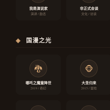
我是演说家
非正式会谈
演讲 / 励志
文化 / 访谈
◈
国漫之光
🐉
🐵
哪吒之魔童降世
大圣归来
2019 / 奇幻
2015 / 冒险