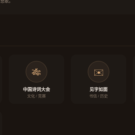
的悲歌。
🎋
✉️
中国诗词大会
见字如面
文化 / 竞赛
书信 / 历史