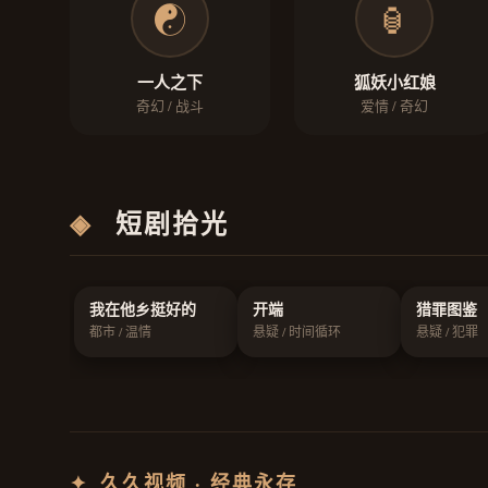
☯️
🏮
一人之下
狐妖小红娘
奇幻 / 战斗
爱情 / 奇幻
◈
短剧拾光
我在他乡挺好的
开端
猎罪图鉴
都市 / 温情
悬疑 / 时间循环
悬疑 / 犯罪
✦
久久视频 · 经典永存