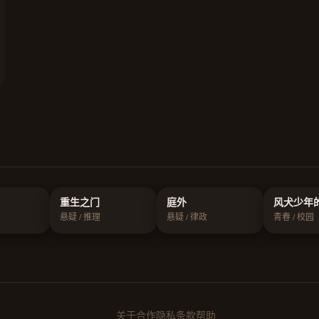
重生之门
庭外
风犬少年
悬疑 / 推理
悬疑 / 律政
青春 / 校园
关于
合作
隐私
条款
帮助