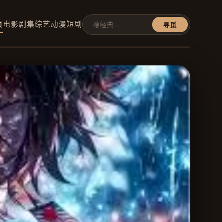
页
电影
剧集
综艺
动漫
短剧
寻觅