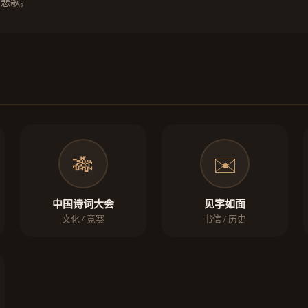
的悲歌。
🎋
✉️
中国诗词大会
见字如面
文化 / 竞赛
书信 / 历史