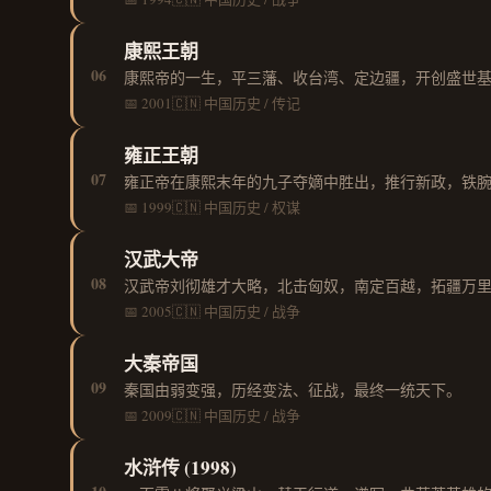
康熙王朝
06
康熙帝的一生，平三藩、收台湾、定边疆，开创盛世
📅 2001
🇨🇳 中国
历史 / 传记
雍正王朝
07
雍正帝在康熙末年的九子夺嫡中胜出，推行新政，铁
📅 1999
🇨🇳 中国
历史 / 权谋
汉武大帝
08
汉武帝刘彻雄才大略，北击匈奴，南定百越，拓疆万
📅 2005
🇨🇳 中国
历史 / 战争
大秦帝国
09
秦国由弱变强，历经变法、征战，最终一统天下。
📅 2009
🇨🇳 中国
历史 / 战争
水浒传 (1998)