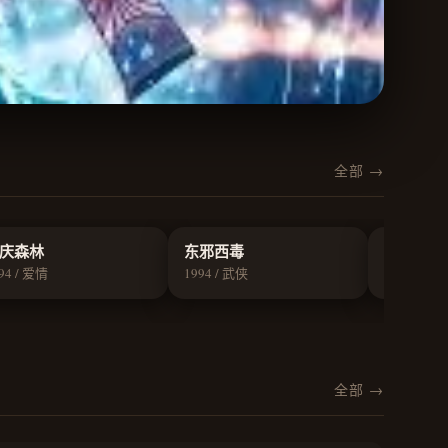
全部 →
8.9
8.8
庆森林
东邪西毒
花样年华
94 / 爱情
1994 / 武侠
2000 / 爱情
全部 →