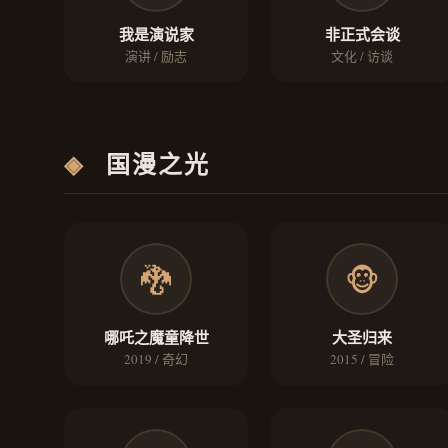
我是演说家
非正式会谈
演讲 / 励志
文化 / 访谈
◈
国漫之光
🐉
🐵
哪吒之魔童降世
大圣归来
2019 / 奇幻
2015 / 冒险