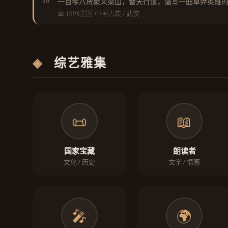
10
一百零八将聚义梁山，替天行道，谱写一曲草莽英雄
📅 1998
🇨🇳 中国
古装 / 武侠
◈
综艺雅集
📜
📖
国家宝藏
朗读者
文化 / 历史
文学 / 情感
🎤
🌍