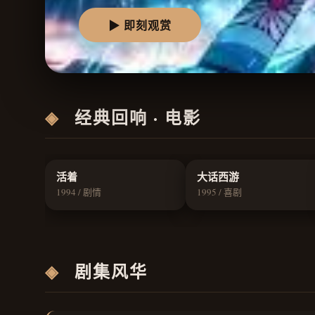
▶ 即刻观赏
◈
经典回响 · 电影
9.5
9.3
活着
大话西游
1994 / 剧情
1995 / 喜剧
◈
剧集风华