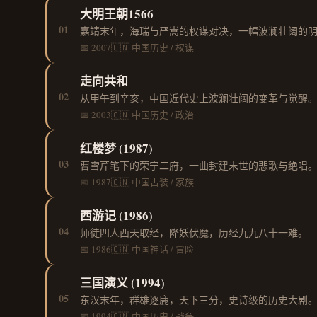
大明王朝1566
01
嘉靖末年，海瑞与严嵩的权谋对决，一幅波澜壮阔的
📅 2007
🇨🇳 中国
历史 / 权谋
走向共和
02
从甲午到辛亥，中国近代史上波澜壮阔的变革与觉醒
📅 2003
🇨🇳 中国
历史 / 政治
红楼梦 (1987)
03
曹雪芹笔下的荣宁二府，一曲封建末世的悲歌与绝唱
📅 1987
🇨🇳 中国
古装 / 家族
西游记 (1986)
04
师徒四人西天取经，降妖伏魔，历经九九八十一难。
📅 1986
🇨🇳 中国
神话 / 冒险
三国演义 (1994)
05
东汉末年，群雄逐鹿，天下三分，史诗级的历史大剧
📅 1994
🇨🇳 中国
历史 / 战争