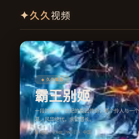
✦
久久
视频
◈ 久久甄选
霸王别姬
一段跨越半个世纪的梨园传奇，两个伶人与一个
葛，风华绝代，余韵悠长。
🎬 电影
⭐ 9.6
📅 1993
🇨🇳 中国