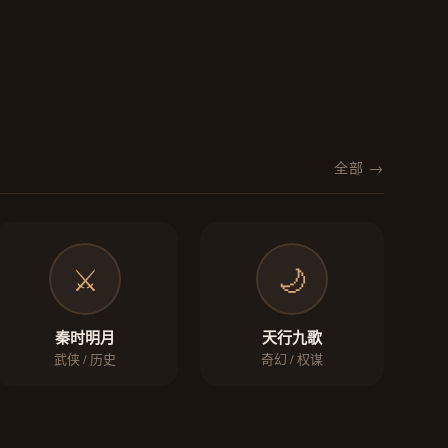
全部 →
⚔️
🌙
秦时明月
天行九歌
武侠 / 历史
奇幻 / 权谋